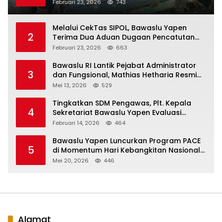
Februari 23, 2026
743
Melalui CekTas SIPOL, Bawaslu Yapen
2
Terima Dua Aduan Dugaan Pencatutan
Data Warga
Februari 23, 2026
663
Bawaslu RI Lantik Pejabat Administrator
3
dan Fungsional, Mathias Hetharia Resmi
Jabat Kepala Sekretariat Bawaslu
Mei 13, 2026
529
Kepulauan Yapen
Tingkatkan SDM Pengawas, Plt. Kepala
4
Sekretariat Bawaslu Yapen Evaluasi
Dukungan SDM Kesekretariatan.
Februari 14, 2026
464
Bawaslu Yapen Luncurkan Program PACE
5
di Momentum Hari Kebangkitan Nasional
ke-118
Mei 20, 2026
446
Alamat