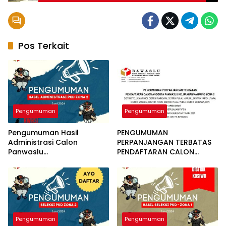
Pos Terkait
Pengumuman
Pengumuman
Pengumuman Hasil
PENGUMUMAN
Administrasi Calon
PERPANJANGAN TERBATAS
Panwaslu
PENDAFTARAN CALON
Kelurahan/Kampung pada
ANGGOTA PANWASLU
Zona 2-2024
KELURAHAN/KAMPUNG
ZONA 2
Pengumuman
Pengumuman