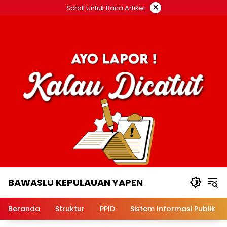
Langsung
×
Scroll Untuk Baca Artikel
ke
konten
BAWASLU KEPULAUAN YAPEN
Badan
Pengawas
Beranda
Struktur
PPID
Sistem Informasi Publik
Pemilu