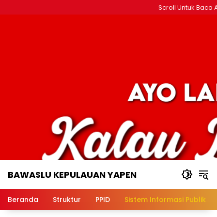
Langsung
Scroll Untuk Baca A
ke
konten
BAWASLU KEPULAUAN YAPEN
Badan
Pengawas
Beranda
Struktur
PPID
Sistem Informasi Publik
Pemilu